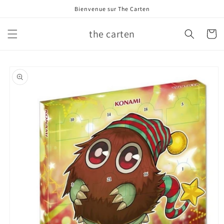
et
Bienvenue sur The Carten
passer
au
contenu
the carten
Panier
Passer aux
informations
produits