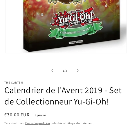
Ouvrir
le
média
1
de
1
/
2
dans
une
fenêtre
THE CARTEN
modale
Calendrier de l'Avent 2019 - Set
de Collectionneur Yu-Gi-Oh!
Prix
€30,00 EUR
Épuisé
habituel
Taxes incluses.
Frais d'expédition
calculés à l'étape de paiement.