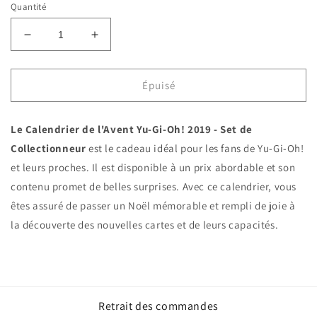
Quantité
Réduire
Augmenter
la
la
quantité
quantité
de
de
Épuisé
Calendrier
Calendrier
de
de
Le Calendrier de l'Avent Yu-Gi-Oh! 2019 - Set de
l&#39;Avent
l&#39;Avent
2019
2019
Collectionneur
est le cadeau idéal pour les fans de Yu-Gi-Oh!
-
-
et leurs proches. Il est disponible à un prix abordable et son
Set
Set
contenu promet de belles surprises. Avec ce calendrier, vous
de
de
Collectionneur
Collectionneur
êtes assuré de passer un Noël mémorable et rempli de joie à
Yu-
Yu-
la découverte des nouvelles cartes et de leurs capacités.
Gi-
Gi-
Oh!
Oh!
Retrait des commandes