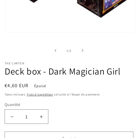
Ouvrir
le
média
1
de
1
/
2
dans
une
fenêtre
THE CARTEN
modale
Deck box - Dark Magician Girl
Prix
€4,60 EUR
Épuisé
habituel
Taxes incluses.
Frais d'expédition
calculés à l'étape de paiement.
Quantité
Réduire
Augmenter
la
la
quantité
quantité