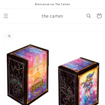
et
Bienvenue sur The Carten
passer
au
contenu
the carten
Panier
Passer aux
informations
produits