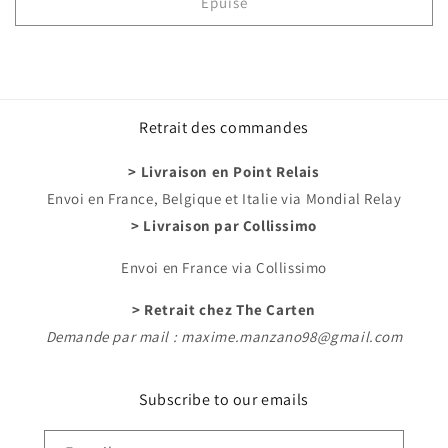
de
de
Épuisé
Deck
Deck
box
box
-
-
Dark
Dark
Magician
Magician
Retrait des commandes
Girl
Girl
> Livraison en Point Relais
Envoi en France, Belgique et Italie via Mondial Relay
> Livraison par Collissimo
Envoi en France via Collissimo
> Retrait chez The Carten
Demande par mail : maxime.manzano98@gmail.com
Subscribe to our emails