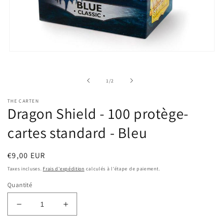
Ouvrir
le
média
1
de
1
/
2
dans
une
fenêtre
THE CARTEN
modale
Dragon Shield - 100 protège-
cartes standard - Bleu
Prix
€9,00 EUR
habituel
Taxes incluses.
Frais d'expédition
calculés à l'étape de paiement.
Quantité
Réduire
Augmenter
la
la