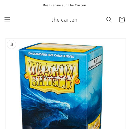
et
Bienvenue sur The Carten
passer
au
contenu
the carten
Panier
Passer aux
informations
produits