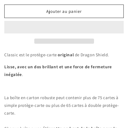
quantité
quantité
de
de
Ajouter au panier
Dragon
Dragon
Shield
Shield
-
-
100
100
protège-
protège-
cartes
cartes
standard
standard
Classic est le protège-carte
original
de Dragon Shield.
-
-
Bleu
Bleu
Lisse, avec un dos brillant et une force de fermeture
inégalée
.
La boîte en carton robuste peut contenir plus de 75 cartes à
simple protège-carte ou plus de 65 cartes à double protège-
carte.