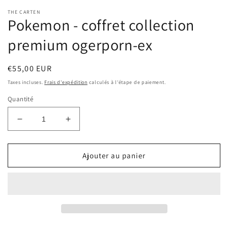
une
fenêtre
THE CARTEN
modale
Pokemon - coffret collection
premium ogerporn-ex
Prix
€55,00 EUR
habituel
Taxes incluses.
Frais d'expédition
calculés à l'étape de paiement.
Quantité
Réduire
Augmenter
la
la
quantité
quantité
de
de
Ajouter au panier
Pokemon
Pokemon
-
-
coffret
coffret
collection
collection
premium
premium
ogerporn-
ogerporn-