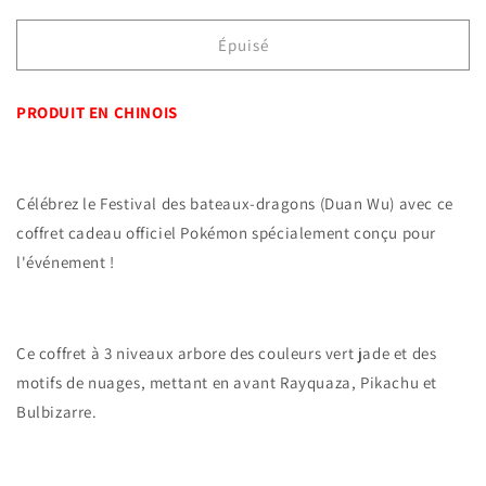
quantité
quantité
de
de
Épuisé
Pokémon
Pokémon
-
-
PRODUIT EN CHINOIS
Coffret
Coffret
Dragon
Dragon
Boat
Boat
Festival
Festival
Célébrez le Festival des bateaux-dragons (Duan Wu) avec ce
Gift
Gift
2025
2025
coffret cadeau officiel Pokémon spécialement conçu pour
l'événement !
Ce coffret à 3 niveaux arbore des couleurs vert jade et des
motifs de nuages, mettant en avant Rayquaza, Pikachu et
Bulbizarre.