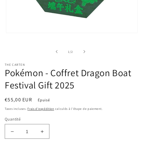
Ouvrir
le
média
1
de
1
/
2
dans
une
fenêtre
THE CARTEN
modale
Pokémon - Coffret Dragon Boat
Festival Gift 2025
Prix
€55,00 EUR
Épuisé
habituel
Taxes incluses.
Frais d'expédition
calculés à l'étape de paiement.
Quantité
Réduire
Augmenter
la
la