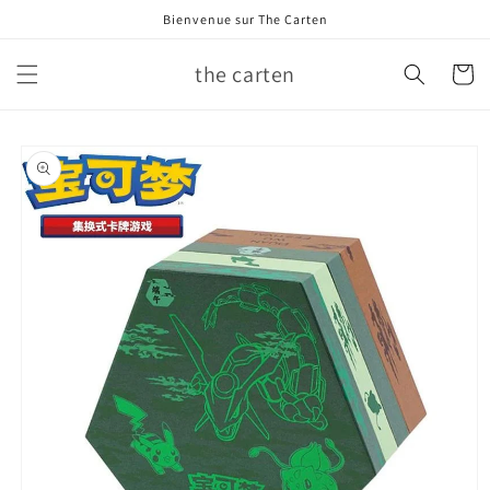
et
Bienvenue sur The Carten
passer
au
contenu
the carten
Panier
Passer aux
informations
produits