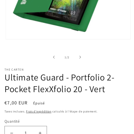
Ouvrir
le
média
1
de
1
/
2
dans
une
fenêtre
THE CARTEN
modale
Ultimate Guard - Portfolio 2-
Pocket FlexXfolio 20 - Vert
Prix
€7,00 EUR
Épuisé
habituel
Taxes incluses.
Frais d'expédition
calculés à l'étape de paiement.
Quantité