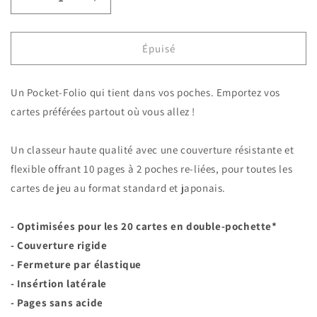
Réduire
Augmenter
la
la
quantité
quantité
de
de
Épuisé
Ultimate
Ultimate
Guard
Guard
Un Pocket-Folio qui tient dans vos poches. Emportez vos
-
-
Portfolio
Portfolio
cartes préférées partout où vous allez !
2-
2-
Pocket
Pocket
Un classeur haute qualité avec une couverture résistante et
FlexXfolio
FlexXfolio
20
20
flexible offrant 10 pages à 2 poches re-liées, pour toutes les
-
-
cartes de jeu au format standard et japonais.
Vert
Vert
- Optimisées pour les 20 cartes en double-pochette*
- Couverture rigide
- Fermeture par élastique
- Insértion latérale
- Pages sans acide