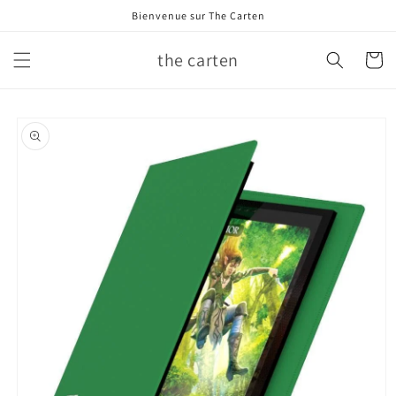
et
Bienvenue sur The Carten
passer
au
contenu
the carten
Panier
Passer aux
informations
produits