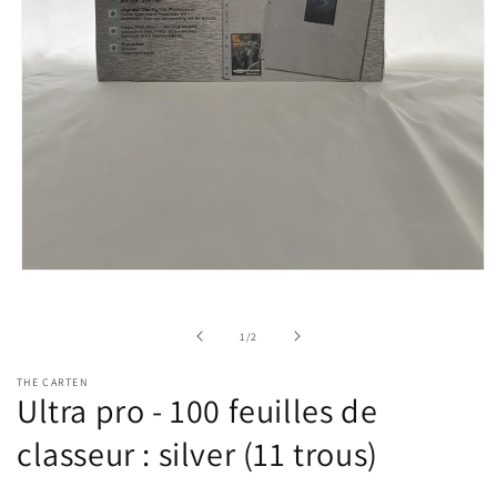
Ouvrir
le
média
1
de
1
/
2
dans
une
fenêtre
THE CARTEN
modale
Ultra pro - 100 feuilles de
classeur : silver (11 trous)