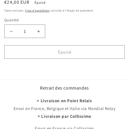
Prix
€24,00 EUR
Épuisé
habituel
Taxes incluses.
Frais d'expédition
calculés à l'étape de paiement.
Quantité
Réduire
Augmenter
la
la
quantité
quantité
de
de
Épuisé
Ultra
Ultra
pro
pro
-
-
100
100
feuilles
feuilles
Retrait des commandes
de
de
classeur
classeur
:
:
> Livraison en Point Relais
silver
silver
Envoi en France, Belgique et Italie via Mondial Relay
(11
(11
> Livraison par Collissimo
trous)
trous)
Envoi en France via Collissimo