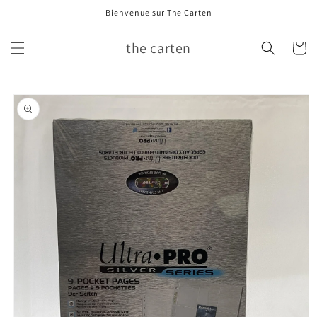
et
Bienvenue sur The Carten
passer
au
contenu
the carten
Panier
Passer aux
informations
produits