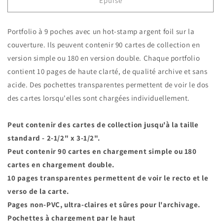
de
de
Épuisé
Ultra
Ultra
pro
pro
Portfolio à 9 poches avec un hot-stamp argent foil sur la
portfolio
portfolio
9
9
couverture. Ils peuvent contenir 90 cartes de collection en
cases
cases
version simple ou 180 en version double. Chaque portfolio
:
:
contient 10 pages de haute clarté, de qualité archive et sans
bleu
bleu
acide. Des pochettes transparentes permettent de voir le dos
des cartes lorsqu'elles sont chargées individuellement.
Peut contenir des cartes de collection jusqu'à la taille
standard - 2-1/2" x 3-1/2".
Peut contenir 90 cartes en chargement simple ou 180
cartes en chargement double.
10 pages transparentes permettent de voir le recto et le
verso de la carte.
Pages non-PVC, ultra-claires et sûres pour l'archivage.
Pochettes à chargement par le haut