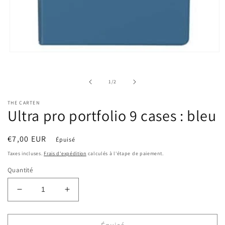
Ouvrir
le
média
1
de
1
/
2
dans
une
fenêtre
THE CARTEN
modale
Ultra pro portfolio 9 cases : bleu
Prix
€7,00 EUR
Épuisé
habituel
Taxes incluses.
Frais d'expédition
calculés à l'étape de paiement.
Quantité
Réduire
Augmenter
la
la
quantité
quantité