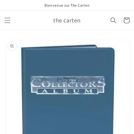
et
Bienvenue sur The Carten
passer
au
contenu
the carten
Panier
Passer aux
informations
produits