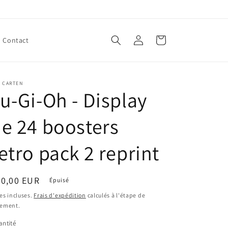
Connexion
Panier
Contact
E CARTEN
u-Gi-Oh - Display
e 24 boosters
etro pack 2 reprint
ix
80,00 EUR
Épuisé
bituel
es incluses.
Frais d'expédition
calculés à l'étape de
iement.
ntité