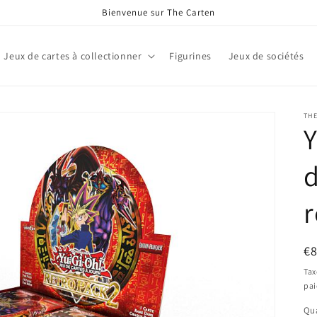
Bienvenue sur The Carten
Jeux de cartes à collectionner
Figurines
Jeux de sociétés
TH
Y
d
r
Pr
€
ha
Tax
pa
Qua