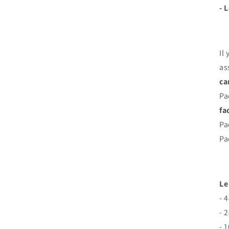
- 
Il
as
ca
Pa
fa
Pa
Pa
Le
- 
- 
- 