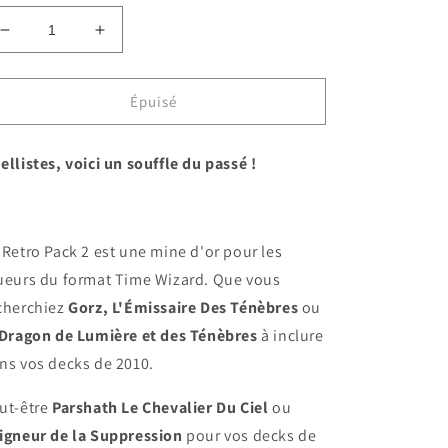
Réduire
Augmenter
la
la
quantité
quantité
de
de
Épuisé
Yu-
Yu-
Gi-
Gi-
ellistes, voici un souffle du passé !
Oh
Oh
-
-
Display
Display
de
de
24
24
 Retro Pack 2 est une mine d'or pour les
boosters
boosters
ueurs du format Time Wizard. Que vous
retro
retro
cherchiez
Gorz, L'Émissaire Des Ténèbres
ou
pack
pack
2
2
Dragon de Lumière et des Ténèbres
à inclure
reprint
reprint
ns vos decks de 2010.
ut-être
Parshath Le Chevalier Du Ciel
ou
igneur de la Suppression
pour vos decks de