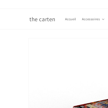
et
passer
au
contenu
the carten
Accueil
Accessoires
Passer aux
informations
produits