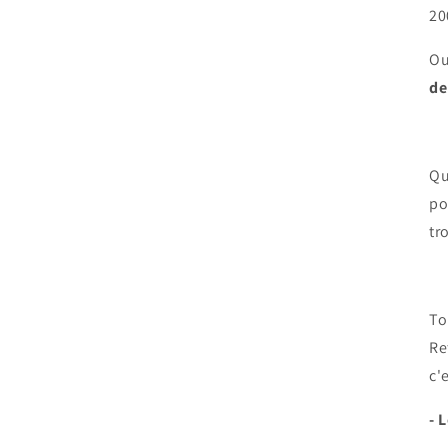
20
Ou
de
Qu
po
tr
To
Re
c'
- 