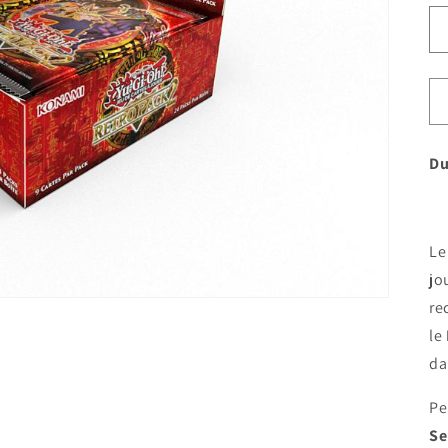
Du
Le
jo
re
le
da
Pe
Se