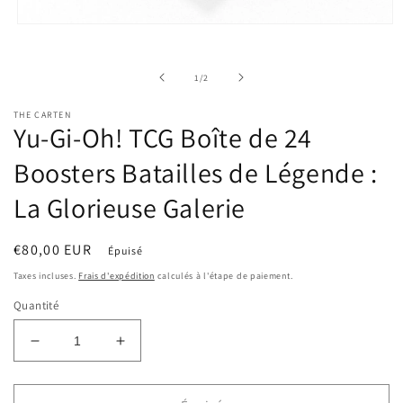
Ouvrir
le
média
1
de
1
/
2
dans
une
fenêtre
THE CARTEN
modale
Yu-Gi-Oh! TCG Boîte de 24
Boosters Batailles de Légende :
La Glorieuse Galerie
Prix
€80,00 EUR
Épuisé
habituel
Taxes incluses.
Frais d'expédition
calculés à l'étape de paiement.
Quantité
Réduire
Augmenter
la
la
quantité
quantité