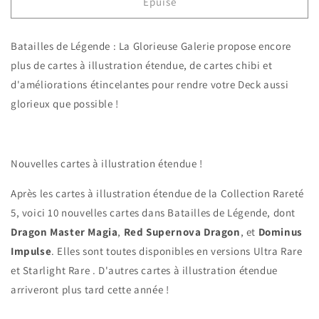
de
de
Épuisé
Yu-
Yu-
Gi-
Gi-
Batailles de Légende : La Glorieuse Galerie propose encore
Oh!
Oh!
TCG
TCG
plus de cartes à illustration étendue, de cartes chibi et
Boîte
Boîte
d'améliorations étincelantes pour rendre votre Deck aussi
de
de
glorieux que possible !
24
24
Boosters
Boosters
Batailles
Batailles
de
de
Nouvelles cartes à illustration étendue !
Légende
Légende
:
:
Après les cartes à illustration étendue de la Collection Rareté
La
La
Glorieuse
Glorieuse
5, voici 10 nouvelles cartes dans Batailles de Légende, dont
Galerie
Galerie
Dragon Master Magia
,
Red Supernova Dragon
, et
Dominus
Impulse
. Elles sont toutes disponibles en versions Ultra Rare
et Starlight Rare . D'autres cartes à illustration étendue
arriveront plus tard cette année !