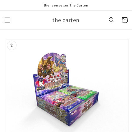
et
Bienvenue sur The Carten
passer
au
contenu
the carten
Panier
Passer aux
informations
produits